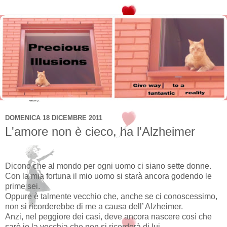
DOMENICA 18 DICEMBRE 2011
L'amore non è cieco, ha l'Alzheimer
Dicono che al mondo per ogni uomo ci siano sette donne.
Con la mia fortuna il mio uomo si starà ancora godendo le
prime sei.
Oppure è talmente vecchio che, anche se ci conoscessimo,
non si ricorderebbe di me a causa dell’ Alzheimer.
Anzi, nel peggiore dei casi, deve ancora nascere così che
sarò io la vecchia che non si ricorderà di lui.