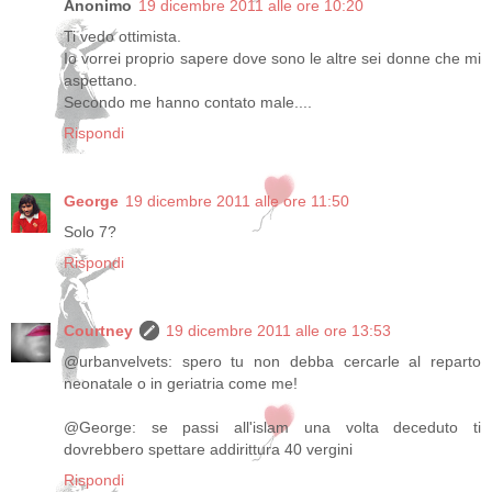
Anonimo
19 dicembre 2011 alle ore 10:20
Ti vedo ottimista.
Io vorrei proprio sapere dove sono le altre sei donne che mi
aspettano.
Secondo me hanno contato male....
Rispondi
George
19 dicembre 2011 alle ore 11:50
Solo 7?
Rispondi
Courtney
19 dicembre 2011 alle ore 13:53
@urbanvelvets: spero tu non debba cercarle al reparto
neonatale o in geriatria come me!
@George: se passi all'islam una volta deceduto ti
dovrebbero spettare addirittura 40 vergini
Rispondi